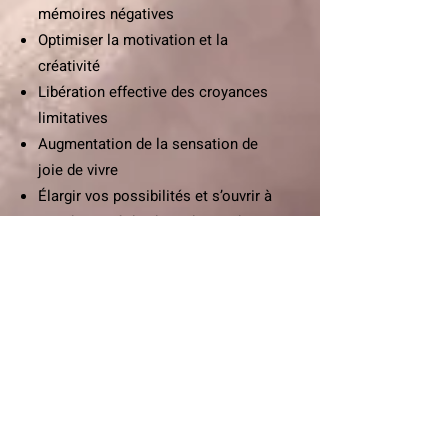
mémoires négatives
Optimiser la motivation et la
créativité
Libération effective des croyances
limitatives
Augmentation de la sensation de
joie de vivre
Élargir vos possibilités et s’ouvrir à
une diversité de choix de vie, dans
différents domaines tels que
l’argent, la créativité, la sexualité, la
communication etc…
LA SÉANCE
Après un échange sur les besoins
ciblés, une séance relaxante est
proposée, où le praticien touche