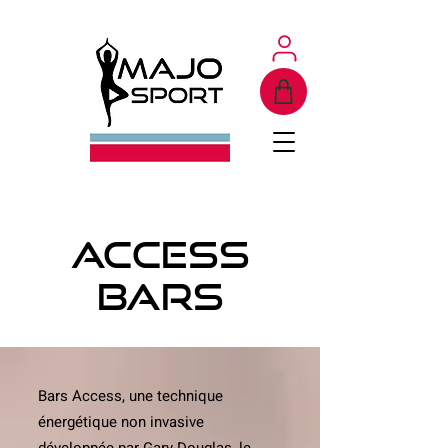
Access
bars
Bars Access, une technique
énergétique non invasive