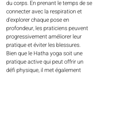
du corps. En prenant le temps de se
connecter avec la respiration et
d'explorer chaque pose en
profondeur, les praticiens peuvent
progressivement améliorer leur
pratique et éviter les blessures.
Bien que le Hatha yoga soit une
pratique active qui peut offrir un
défi physique, il met également
l'accent sur la pratique dans le
respect de ses propres limites et de
son corps. Les cours de Hatha yoga
sont conçus pour être accessibles à
tous les niveaux de forme physique,
et les enseignants encouragent
souvent les pratiquants à écouter
leur corps et à pratiquer avec