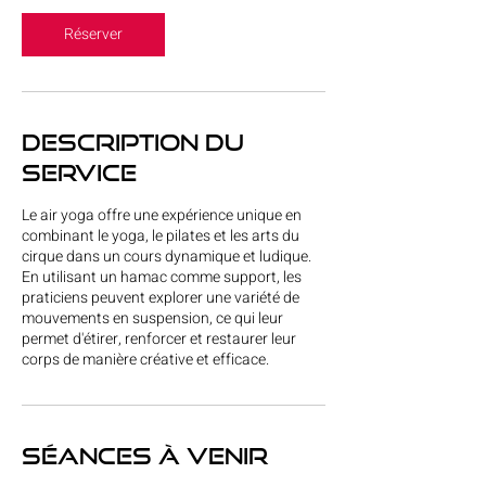
é
e
Réserver
v
a
r
i
a
Description du
b
service
l
e
Le air yoga offre une expérience unique en
combinant le yoga, le pilates et les arts du
cirque dans un cours dynamique et ludique.
En utilisant un hamac comme support, les
praticiens peuvent explorer une variété de
mouvements en suspension, ce qui leur
permet d'étirer, renforcer et restaurer leur
corps de manière créative et efficace.
Séances à venir