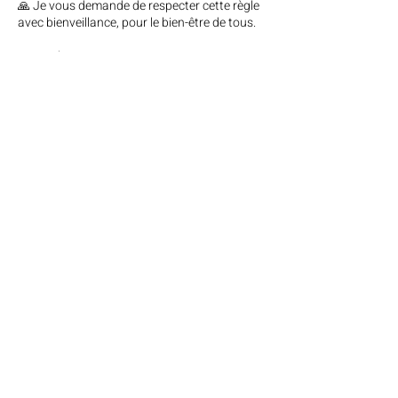
🙏 Je vous demande de respecter cette règle
avec bienveillance, pour le bien-être de tous.
💸 Remboursements
Aucun remboursement ne sera effectué pour
les annulations hors délai, sauf en cas de
raison majeure.
Ces situations exceptionnelles seront
évaluées au cas par cas.
💖 Merci !
Je suis pleinement consciente que cette
formule est un privilège rare — je suis la seule
à l’offrir dans les studios de yoga au
Saguenay — et je suis vraiment heureuse de
pouvoir vous l’offrir.
Merci de faire partie de cette belle
communauté et de contribuer à son bon
fonctionnement avec votre respect et votre
belle énergie ✨